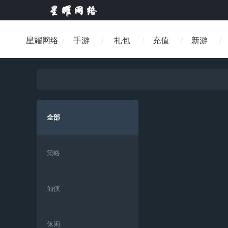
星耀网络
手游
礼包
充值
新游
全部
策略
仙侠
休闲