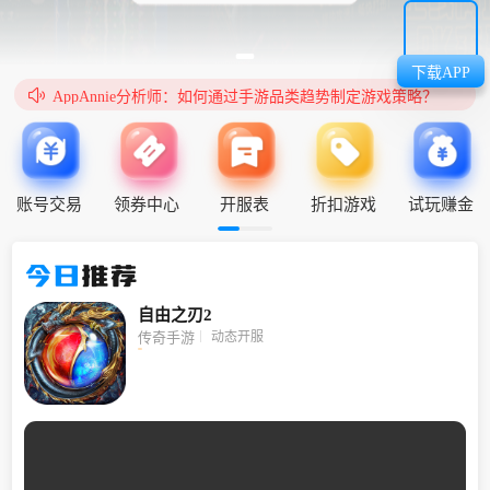
下载APP
AppAnnie分析师：如何通过手游品类趋势制定游戏策略？

无双邀你邂逅浪漫的甜蜜水晶之旅
账号交易
领券中心
开服表
折扣游戏
试玩赚金
今日
推荐
自由之刃2
动态开服
传奇手游